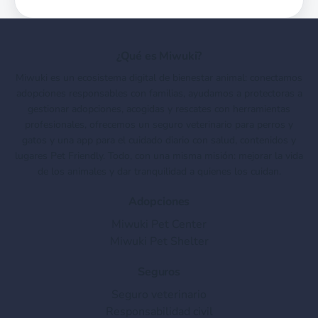
¿Qué es Miwuki?
Miwuki es un ecosistema digital de bienestar animal: conectamos
adopciones responsables con familias, ayudamos a protectoras a
gestionar adopciones, acogidas y rescates con herramientas
profesionales, ofrecemos un seguro veterinario para perros y
gatos y una app para el cuidado diario con salud, contenidos y
lugares Pet Friendly. Todo, con una misma misión: mejorar la vida
de los animales y dar tranquilidad a quienes los cuidan.
Adopciones
Miwuki Pet Center
Miwuki Pet Shelter
Seguros
Seguro veterinario
Responsabilidad civil