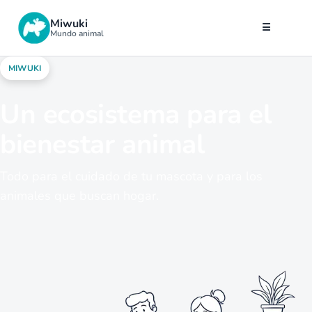
Miwuki
☰
Mundo animal
MIWUKI
Un ecosistema para el
bienestar animal
Todo para el cuidado de tu mascota y para los
animales que buscan hogar.