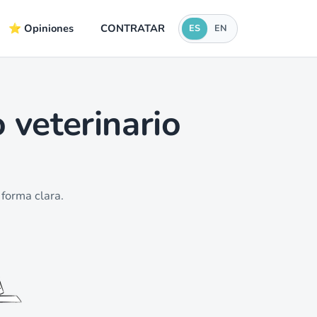
⭐ Opiniones
CONTRATAR
ES
EN
 veterinario
 forma clara.